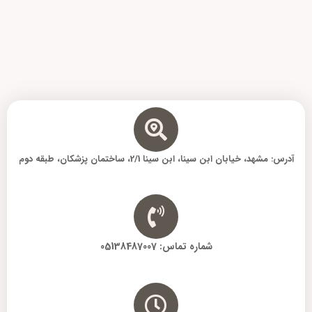
g
r
a
m
آدرس: مشهد، خیابان ابن سینا، ابن سینا 2/1، ساختمان پزشکان، طبقه دوم
شماره تماس: 05138487007