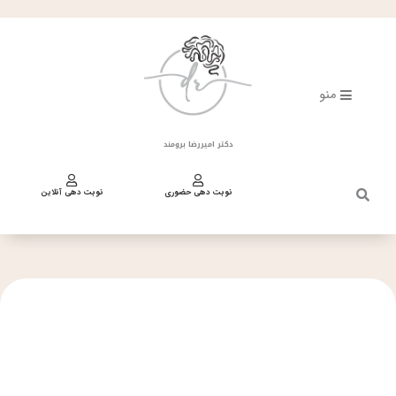
گوشواره
فتن
های
ه
الماس
حتوا
قرمز
عدد
منو
دکتر امیررضا برومند
نوبت دهی حضوری
نوبت دهی آنلاین