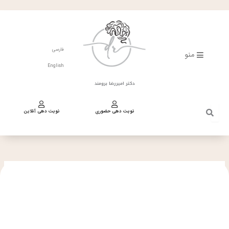
فتن
ه
حتوا
فارسی
منو
English
دکتر امیررضا برومند
نوبت دهی حضوری
نوبت دهی آنلاین