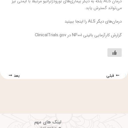
درمان ALS بلکه به دیگر بیماری‌های نورودژنراتیو مرتبط با ایمنی نیز
می‌تواند گسترش یابد.
درمان‌های دیگر ALS را اینجا ببینید
گزارش کارآزمایی بالینی NP001 در ClinicalTrials.gov
قبلی
بعد
لینک های مهم