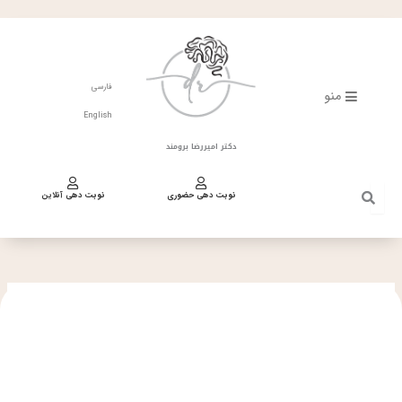
فتن
ه
حتوا
فارسی
منو
English
دکتر امیررضا برومند
نوبت دهی حضوری
نوبت دهی آنلاین