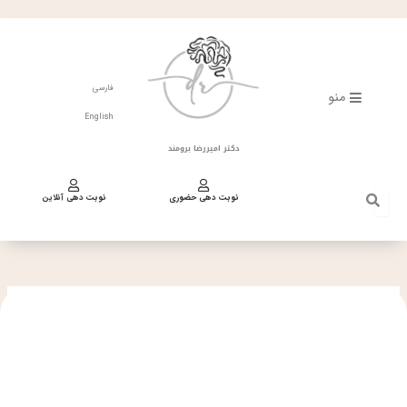
فتن
ه
حتوا
فارسی
منو
English
دکتر امیررضا برومند
نوبت دهی حضوری
نوبت دهی آنلاین